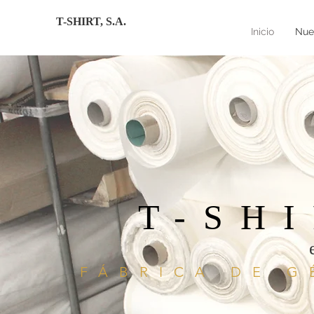
T-SHIRT, S.A.
Inicio
Nues
T-SHI
FÁBRICA DE 