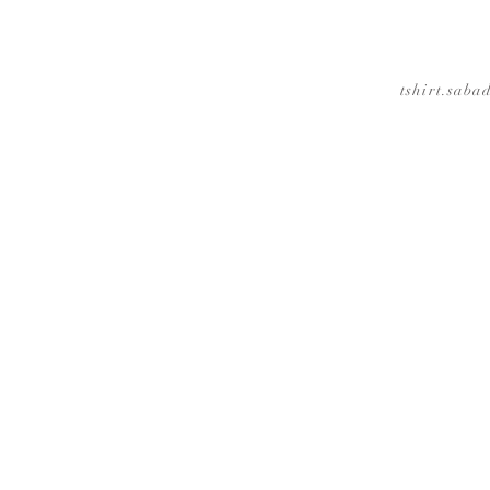
tshirt.saba